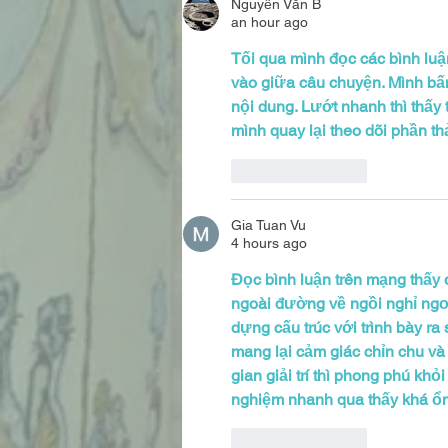
Nguyễn Văn B
an hour ago
Tối qua mình đọc các bình luận
vào giữa câu chuyện. Mình bấm
nội dung. Lướt nhanh thì thấy
mình quay lại theo dõi phần th
Like
Reply
Gia Tuan Vu
4 hours ago
Đọc bình luận trên mạng thấy d
ngoài đường về ngồi nghỉ ngơi
dựng cấu trúc với trình bày ra
mang lại cảm giác chỉn chu và 
gian giải trí thì phong phú kh
nghiệm nhanh qua thấy khá ổ
Like
Reply