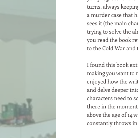
turns, always keeping
a murder case that h
sees it (the main ch
trying to solve the 
you read the book rev
to the Cold War and t
I found this book ext
making you want to re
enjoyed how the writ
and delve deeper int
characters need to so
there in the moment 
above the age of 14 w
constantly throws in 