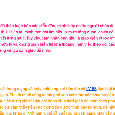
 đề thảo luận trên các diễn đàn, mình thấy nhiều người nhắc đế
thử. Hiện tại mình mới chỉ tìm hiểu ở mức tổng quan, chưa có 
i tiết từng mục. Tuy vậy, cảm nhận ban đầu là giao diện được trì
ợp lý và không gian hiển thị khá thoáng, nên việc theo dõi các
ng và tạo cảm giác dễ nhìn.
ài trang mạng và thấy nhiều người bàn tán về 
LV 88
 đặc biệt l
 tuyến. Thế là mình cũng tò mò ghé vào xem thử cách mà họ sắp 
u vào từng chi tiết mà chỉ dành chút thời gian để xem cách phâ
c sự cảm thấy nếu các thông tin được trình bày rõ ràng, dễ hiể
gặp khó khăn gì. Với mình, chỉ cần nội dung gọn gàng như vậy l