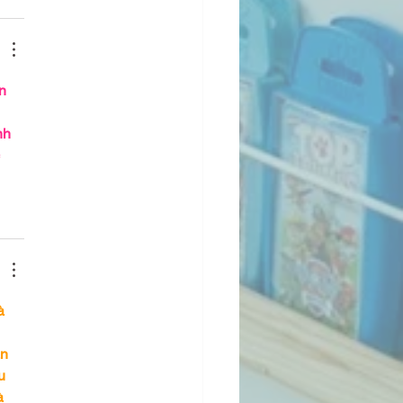
n 
nh 
 
à 
n 
u 
à 