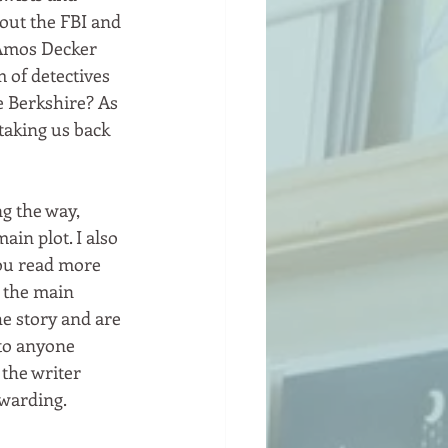
bout the FBI and 
 Amos Decker 
 of detectives 
e Berkshire? As 
taking us back 
g the way, 
in plot. I also 
ou read more 
 the main 
he story and are 
to anyone 
the writer 
ewarding.