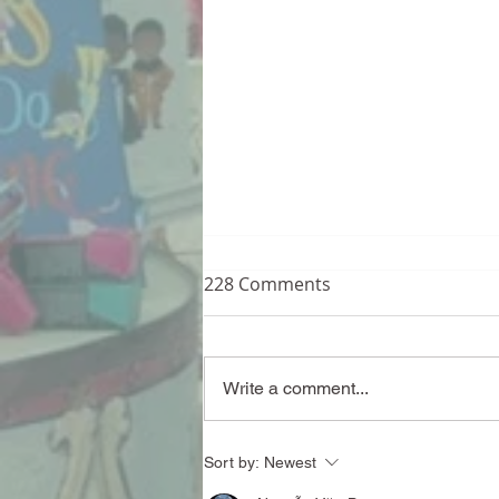
228 Comments
Write a comment...
The Amber Spyglass - Philip
Sort by:
Newest
Pullman