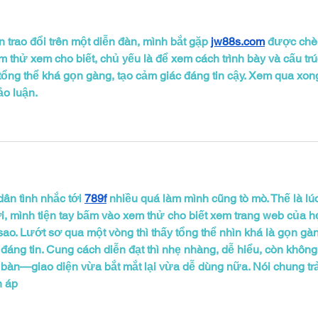
 trao đổi trên một diễn đàn, mình bắt gặp 
jw88s.com
 được chè
 thử xem cho biết, chủ yếu là để xem cách trình bày và cấu trú
 tổng thể khá gọn gàng, tạo cảm giác đáng tin cậy. Xem qua xon
ảo luận.
ân tình nhắc tới 
789f
 nhiều quá làm mình cũng tò mò. Thế là lúc
, mình tiện tay bấm vào xem thử cho biết xem trang web của h
 sao. Lướt sơ qua một vòng thì thấy tổng thể nhìn khá là gọn gàn
đáng tin. Cung cách diễn đạt thì nhẹ nhàng, dễ hiểu, còn không
ỏi bàn—giao diện vừa bắt mắt lại vừa dễ dùng nữa. Nói chung trả
n áp