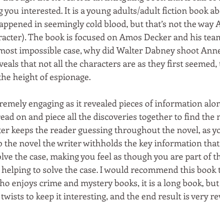
 you interested. It is a young adults/adult fiction book a
appened in seemingly cold blood, but that’s not the way
aracter). The book is focused on Amos Decker and his team
almost impossible case, why did Walter Dabney shoot Ann
eals that not all the characters are as they first seemed, 
he height of espionage. 
remely engaging as it revealed pieces of information alon
ad on and piece all the discoveries together to find the ma
er keeps the reader guessing throughout the novel, as y
o the novel the writer withholds the key information that
lve the case, making you feel as though you are part of t
helping to solve the case. I would recommend this book 
ho enjoys crime and mystery books, it is a long book, but 
twists to keep it interesting, and the end result is very r