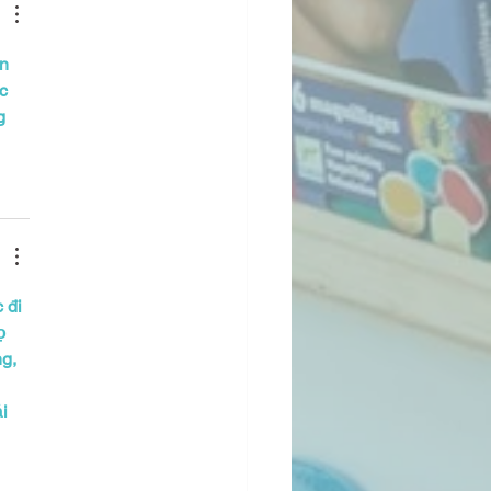
n 
c 
g 
 đi 
ọ 
g, 
 
i 