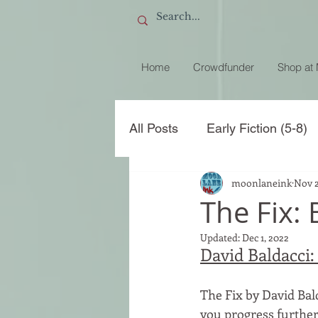
Home
Crowdfunder
Shop at
All Posts
Early Fiction (5-8)
moonlaneink
Nov 2
How to write a book review
The Fix:
Updated:
Dec 1, 2022
David Baldacci:
The Fix by David Bald
you progress further 