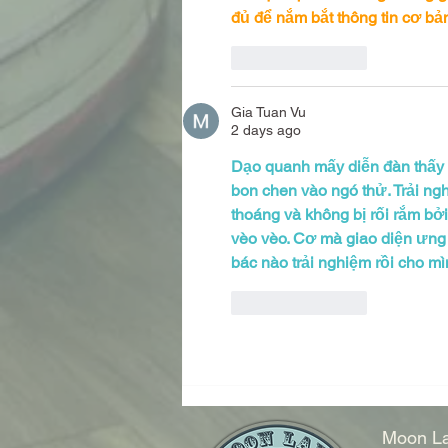
đủ để nắm bắt thông tin cơ bả
Like
Reply
Gia Tuan Vu
2 days ago
Dạo quanh mấy diễn đàn thấy d
bon chen vào ngó thử. Trải ngh
thoáng và không bị rối rắm bở
vèo vèo. Cơ mà giao diện ưng m
bác nào trải nghiệm rồi cho m
Like
Reply
Moon La