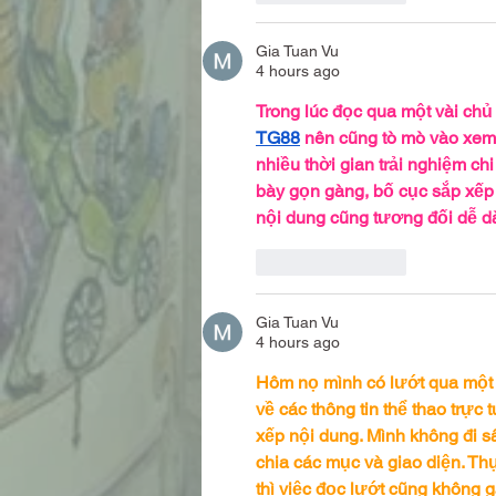
Gia Tuan Vu
4 hours ago
Trong lúc đọc qua một vài chủ
TG88
 nên cũng tò mò vào xem 
nhiều thời gian trải nghiệm ch
bày gọn gàng, bố cục sắp xếp h
nội dung cũng tương đối dễ dà
Like
Reply
Gia Tuan Vu
4 hours ago
Hôm nọ mình có lướt qua một v
về các thông tin thể thao trực
xếp nội dung. Mình không đi sâ
chia các mục và giao diện. Thự
thì việc đọc lướt cũng không 