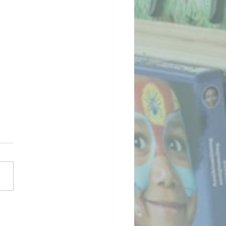
Northern Lights - Philip
lman