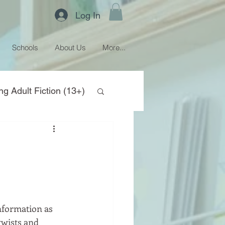
Log In
Schools
About Us
More...
ng Adult Fiction (13+)
nformation as 
twists and 