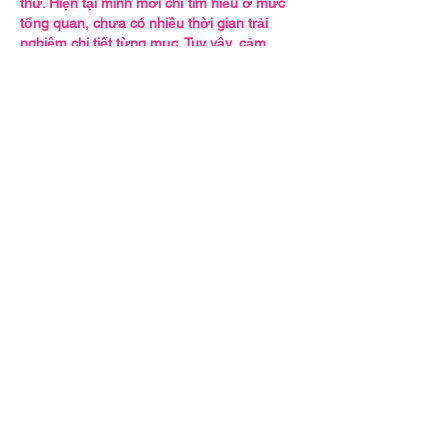
thử. Hiện tại mình mới chỉ tìm hiểu ở mức 
tổng quan, chưa có nhiều thời gian trải 
nghiệm chi tiết từng mục. Tuy vậy, cảm 
nhận ban đầu là giao diện được trình bày 
gọn gàng, bố cục sắp xếp hợp lý và không 
gian hiển thị khá thoáng, nên việc theo 
dõi…
Show More
Like
Reply
Gia Tuan Vu
2 days ago
Hôm nọ mình có lướt qua một vài trang 
mạng và thấy nhiều người bàn tán về 
LV 
88
 đặc biệt là về các thông tin thể thao trực 
tuyến. Thế là mình cũng tò mò ghé vào 
xem thử cách mà họ sắp xếp nội dung. 
Mình không đi sâu vào từng chi tiết mà chỉ 
dành chút thời gian để xem cách phân chia 
các mục và giao diện. Thực sự cảm thấy 