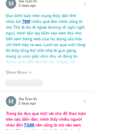
Gia Tuan Vu
2 days ago
Đọc bình luận trên mạng thấy dân tình 
nhắc tới 
789f
 nhiều quá làm mình cũng tò 
mò. Thế là lúc đi ngoài đường về ngồi nghỉ 
ngơi, mình tiện tay bấm vào xem thử cho 
biết xem trang web của họ dựng cấu trúc 
với trình bày ra sao. Lướt sơ qua một vòng 
thì thấy tổng thể nhìn khá là gọn gàng, 
mang lại cảm giác chỉn chu và đáng tin. 
Cung cách diễn đạt thì nhẹ nhàng, dễ…
Show More
Like
Reply
Gia Tuan Vu
2 days ago
Trong lúc đọc qua một vài chủ đề thảo luận 
trên các diễn đàn, mình thấy nhiều người 
nhắc đến 
TG88
 nên cũng tò mò vào xem 