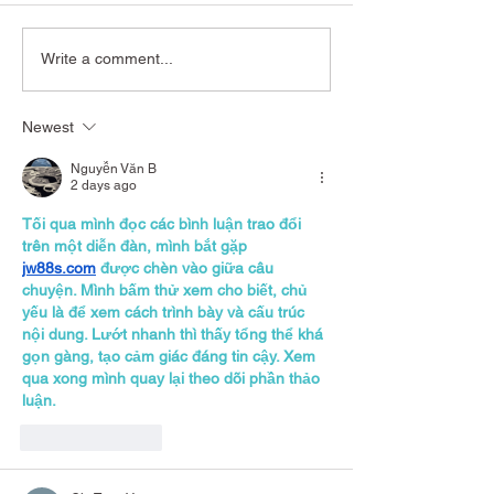
The Subtle Knife - Philip
The Northern Li
Write a comment...
Pullman
Philip Pullman
Newest
Nguyễn Văn B
2 days ago
Tối qua mình đọc các bình luận trao đổi 
trên một diễn đàn, mình bắt gặp 
jw88s.com
 được chèn vào giữa câu 
chuyện. Mình bấm thử xem cho biết, chủ 
yếu là để xem cách trình bày và cấu trúc 
nội dung. Lướt nhanh thì thấy tổng thể khá 
gọn gàng, tạo cảm giác đáng tin cậy. Xem 
qua xong mình quay lại theo dõi phần thảo 
luận.
Like
Reply