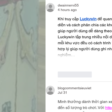
dwainnervi55
4 hours ago
Khi truy cập 
Luckywin
 để quan
diện và cách phân chia các kh
giúp người dùng dễ dàng theo 
Luckywin tập trung nhiều nội du
mỗi khu vực đều có cách trình 
hợp lý giúp người dùng ghi nhớ
nghiệm…
Like
Reply
blogcommentsieuviet
Jul 31
Mình thường dành thời gian x
đến số lượng trò chơi. Với 
htt