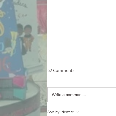
62 Comments
Write a comment...
MOON LANE POETRY SLAM!
Sort by:
Newest