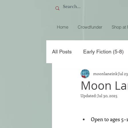
Home
Crowdfunder
Shop at
All Posts
Early Fiction (5-8)
moonlaneink
Jul 2
How to write a book review
Moon La
Updated:
Jul 30, 2025
Open to ages 5–1