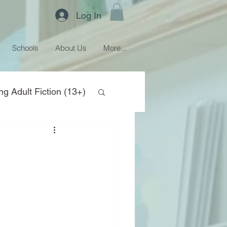
Log In
Schools
About Us
More...
ng Adult Fiction (13+)