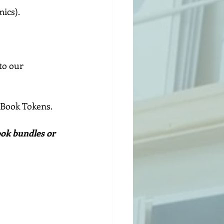
mics).
to our 
 Book Tokens.
ok bundles or 