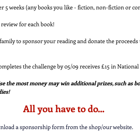
r 5 weeks (any books you like - fiction, non-fiction or co
 review for each book!
family to sponsor your reading and donate the proceeds 
mpletes the challenge by 05/09 receives £15 in National
se the most money may win additional prizes, such as bo
ies!
All you have to do...
ownload a sponsorship form from the shop/our website.