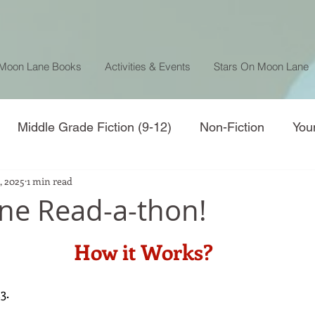
 Moon Lane Books
Activities & Events
Stars On Moon Lane
Middle Grade Fiction (9-12)
Non-Fiction
You
3, 2025
1 min read
ne Read-a-thon!
How it Works?
3.