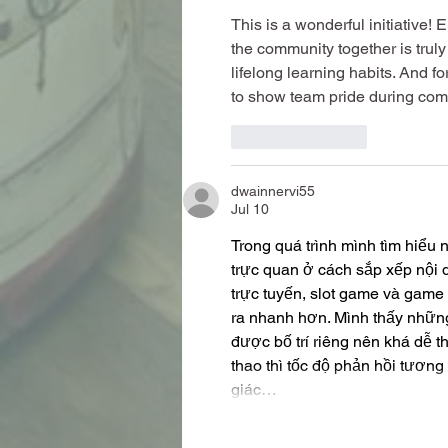
This is a wonderful initiative!
the community together is truly
lifelong learning habits. And fo
to show team pride during comm
Like
Reply
dwainnervi55
Jul 10
Trong quá trình mình tìm hiểu nh
trực quan ở cách sắp xếp nội d
trực tuyến, slot game và game
ra nhanh hơn. Mình thấy những
được bố trí riêng nên khá dễ th
thao thì tốc độ phản hồi tươn
giác…