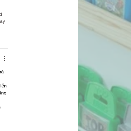
 
d 
way 
há 
 
iễn 
ũng 
 