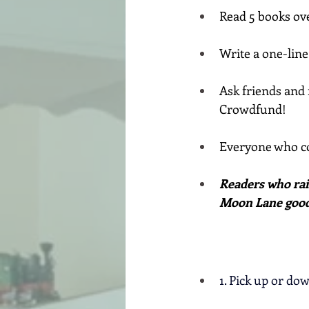
Read 5 books ove
Write a one-line
Ask friends and 
Crowdfund!
Everyone who co
Readers who rai
Moon Lane good
1. Pick up or d