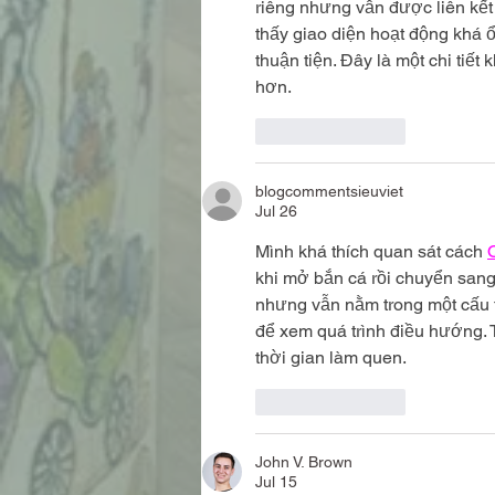
riêng nhưng vẫn được liên kết
thấy giao diện hoạt động khá ổ
thuận tiện. Đây là một chi tiế
hơn.
Like
Reply
blogcommentsieuviet
Jul 26
Mình khá thích quan sát cách 
khi mở bắn cá rồi chuyển sang
nhưng vẫn nằm trong một cấu t
để xem quá trình điều hướng.
thời gian làm quen.
Like
Reply
John V. Brown
Jul 15