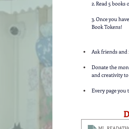
2. Read 5 books 
3. Once you have
Book Tokens!
Ask friends and 
Donate the mone
and creativity t
Every page you 
D
ML_READATH