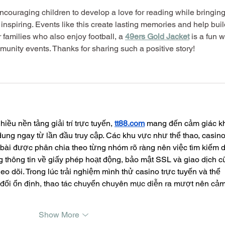
 Encouraging children to develop a love for reading while bringing
 inspiring. Events like this create lasting memories and help buil
r families who also enjoy football, a 
49ers Gold Jacket
 is a fun 
unity events. Thanks for sharing such a positive story!
iều nền tảng giải trí trực tuyến, 
tt88.com
 mang đến cảm giác k
ung ngay từ lần đầu truy cập. Các khu vực như thể thao, casino
 bài được phân chia theo từng nhóm rõ ràng nên việc tìm kiếm d
 thông tin về giấy phép hoạt động, bảo mật SSL và giao dịch c
eo dõi. Trong lúc trải nghiệm mình thử casino trực tuyến và thể 
g đối ổn định, thao tác chuyển chuyên mục diễn ra mượt nên cảm
Show More