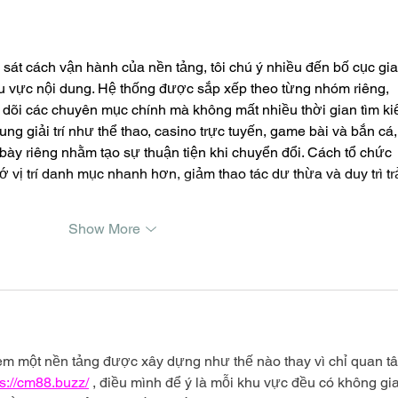
 sát cách vận hành của nền tảng, tôi chú ý nhiều đến bố cục gia
u vực nội dung. Hệ thống được sắp xếp theo từng nhóm riêng, 
dõi các chuyên mục chính mà không mất nhiều thời gian tìm ki
ng giải trí như thể thao, casino trực tuyến, game bài và bắn cá,
bày riêng nhằm tạo sự thuận tiện khi chuyển đổi. Cách tổ chức 
 vị trí danh mục nhanh hơn, giảm thao tác dư thừa và duy trì trả
Show More
em một nền tảng được xây dựng như thế nào thay vì chỉ quan t
ps://cm88.buzz/
 , điều mình để ý là mỗi khu vực đều có không gi