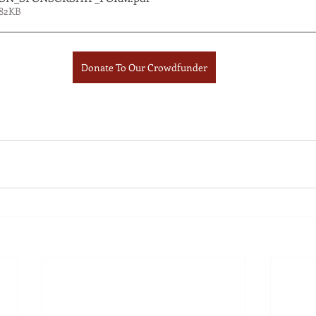
 82KB
Donate To Our Crowdfunder