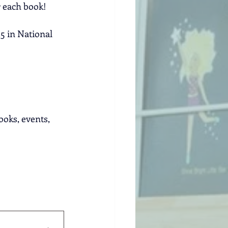
r each book!
5 in National 
oks, events, 