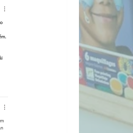
o 
ếm. 
 
i 
âm 
an 