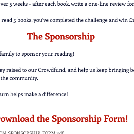
over 5 weeks - after each book, write a one-line review fo
 read 5 books, you’ve completed the challenge and win £1
The Sponsorship
family to sponsor your reading!
y raised to our Crowdfund, and help us keep bringing bo
o the community.
turn helps make a difference!
ownload the Sponsorship Form!
ON_SPONSORSHIP_FORM
.pdf