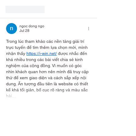
Like
Reply
ngoc dong ngo
Jul 28
Trong lúc tham khảo các nền tảng giải trí 
trực tuyến để tìm thêm lựa chọn mới, mình 
nhận thấy 
https://i-win.net/
 được nhắc đến 
khá nhiều trong các bài viết chia sẻ kinh 
nghiệm của cộng đồng. Vì muốn có góc 
nhìn khách quan hơn nên mình đã truy cập 
thử để xem giao diện và cách sắp xếp nội 
dung. Ấn tượng đầu tiên là website có thiết 
kế khá tối giản, bố cục rõ ràng và màu sắc 
hài…
Show More
Like
Reply
ngoc dong ngo