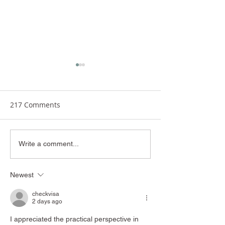
217 Comments
Lots of things to know
The complete g
Write a comment...
about Animals!
space explorati
Newest
checkvisa
2 days ago
I appreciated the practical perspective in 