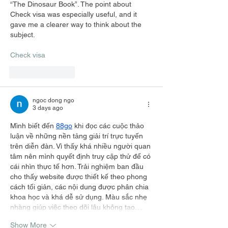
“The Dinosaur Book”. The point about 
Check visa was especially useful, and it 
gave me a clearer way to think about the 
subject.
Check visa
Like
Reply
ngoc dong ngo
3 days ago
Mình biết đến 
88go
 khi đọc các cuộc thảo 
luận về những nền tảng giải trí trực tuyến 
trên diễn đàn. Vì thấy khá nhiều người quan 
tâm nên mình quyết định truy cập thử để có 
cái nhìn thực tế hơn. Trải nghiệm ban đầu 
cho thấy website được thiết kế theo phong 
cách tối giản, các nội dung được phân chia 
khoa học và khá dễ sử dụng. Màu sắc nhẹ 
nhàng giúp việc theo dõi lâu không tạo…
Show More